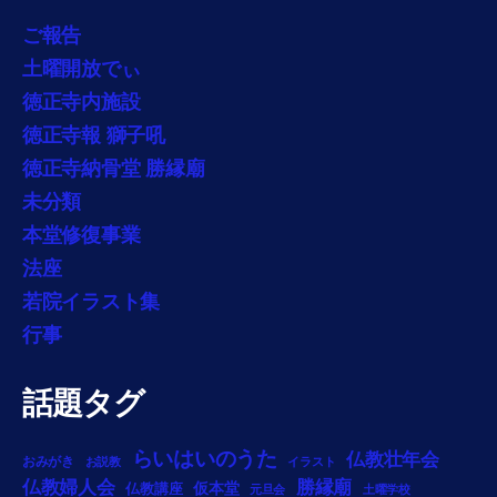
ご報告
土曜開放でぃ
徳正寺内施設
徳正寺報 獅子吼
徳正寺納骨堂 勝縁廟
未分類
本堂修復事業
法座
若院イラスト集
行事
話題タグ
らいはいのうた
仏教壮年会
おみがき
お説教
イラスト
勝縁廟
仏教婦人会
仏教講座
仮本堂
元旦会
土曜学校