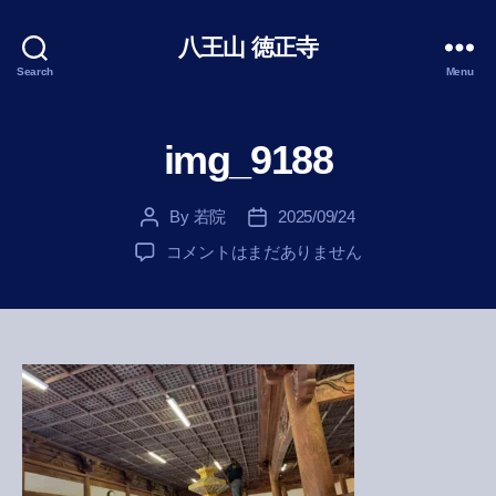
八王山 徳正寺
Search
Menu
img_9188
By
若院
2025/09/24
Post
Post
author
date
img_9188
コメントはまだありません
へ
の