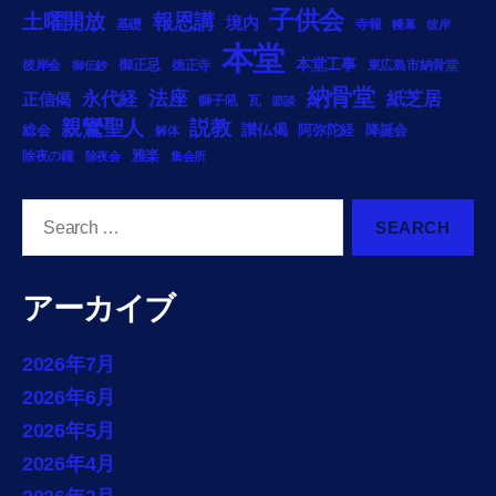
子供会
土曜開放
報恩講
境内
基礎
寺報
幔幕
彼岸
本堂
御正忌
本堂工事
彼岸会
徳正寺
東広島市納骨堂
御伝鈔
納骨堂
法座
永代経
紙芝居
正信偈
獅子吼
瓦
節談
説教
親鸞聖人
総会
讃仏偈
阿弥陀経
降誕会
解体
雅楽
除夜の鐘
除夜会
集会所
Search
for:
アーカイブ
2026年7月
2026年6月
2026年5月
2026年4月