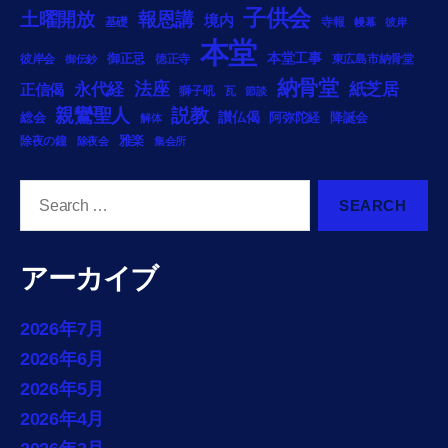
子供会
土曜開放
報恩講
境内
基礎
寺報
幔幕
彼岸
本堂
御正忌
本堂工事
彼岸会
徳正寺
東広島市納骨堂
御伝鈔
納骨堂
法座
永代経
紙芝居
正信偈
獅子吼
瓦
節談
説教
親鸞聖人
総会
讃仏偈
阿弥陀経
降誕会
解体
雅楽
除夜の鐘
除夜会
集会所
Search
for:
アーカイブ
2026年7月
2026年6月
2026年5月
2026年4月