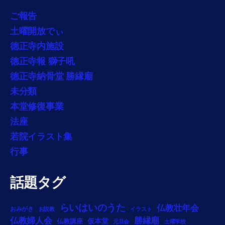
ご報告
土曜開放でぃ
徳正寺内施設
徳正寺報 獅子吼
徳正寺納骨堂 勝縁廟
未分類
本堂修復事業
法座
若院イラスト集
行事
話題タグ
らいはいのうた
仏教壮年会
おみがき
お説教
イラスト
勝縁廟
仏教婦人会
仏教講座
仮本堂
元旦会
土曜学校