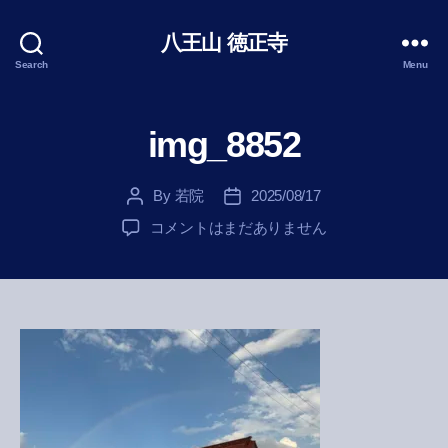
八王山 徳正寺
Search
Menu
img_8852
By
若院
2025/08/17
Post
Post
author
date
img_8852
コメントはまだありません
へ
の