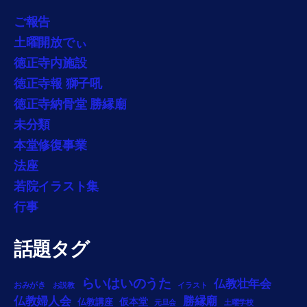
ご報告
土曜開放でぃ
徳正寺内施設
徳正寺報 獅子吼
徳正寺納骨堂 勝縁廟
未分類
本堂修復事業
法座
若院イラスト集
行事
話題タグ
らいはいのうた
仏教壮年会
おみがき
お説教
イラスト
勝縁廟
仏教婦人会
仏教講座
仮本堂
元旦会
土曜学校