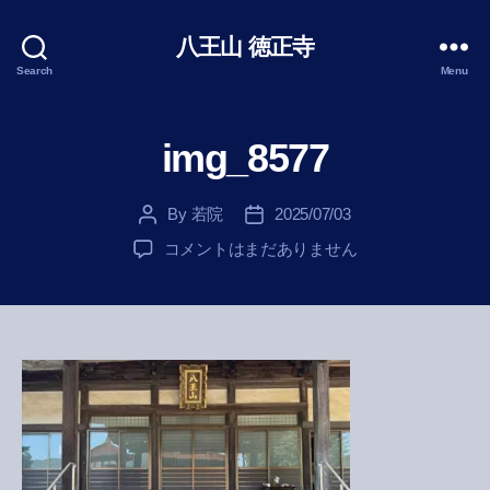
八王山 徳正寺
Search
Menu
img_8577
By
若院
2025/07/03
Post
Post
author
date
img_8577
コメントはまだありません
へ
の