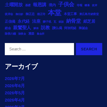
子供会
土曜開放
報恩講
境内
基礎
寺報
幔幕
彼岸
本堂
御正忌
本堂工事
彼岸会
徳正寺
東広島市納骨堂
御伝鈔
納骨堂
法座
永代経
紙芝居
正信偈
獅子吼
瓦
節談
説教
親鸞聖人
総会
讃仏偈
阿弥陀経
降誕会
解体
雅楽
除夜の鐘
除夜会
集会所
Search
for:
アーカイブ
2026年7月
2026年6月
2026年5月
2026年4月