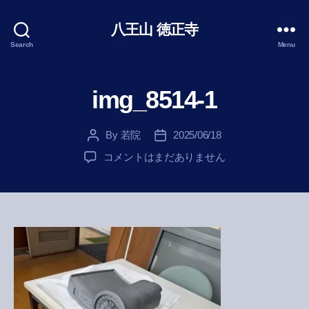
八王山 徳正寺
Search
Menu
img_8514-1
By
若院
2025/06/18
Post
Post
author
date
img_8514-
コメントはまだありません
1
へ
の