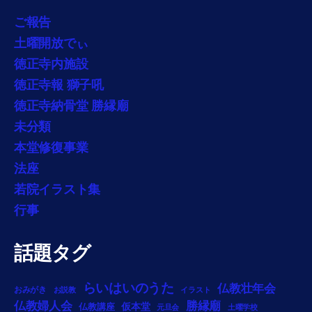
ご報告
土曜開放でぃ
徳正寺内施設
徳正寺報 獅子吼
徳正寺納骨堂 勝縁廟
未分類
本堂修復事業
法座
若院イラスト集
行事
話題タグ
らいはいのうた
仏教壮年会
おみがき
お説教
イラスト
勝縁廟
仏教婦人会
仏教講座
仮本堂
元旦会
土曜学校