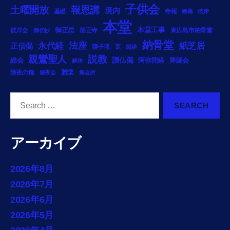
子供会
土曜開放
報恩講
境内
基礎
寺報
幔幕
彼岸
本堂
本堂工事
御正忌
彼岸会
徳正寺
東広島市納骨堂
御伝鈔
納骨堂
法座
永代経
紙芝居
正信偈
獅子吼
瓦
節談
説教
親鸞聖人
総会
讃仏偈
阿弥陀経
降誕会
解体
雅楽
除夜の鐘
除夜会
集会所
Search
for:
アーカイブ
2026年8月
2026年7月
2026年6月
2026年5月