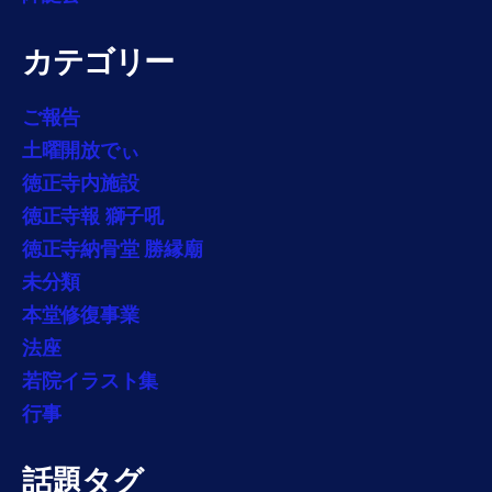
カテゴリー
ご報告
土曜開放でぃ
徳正寺内施設
徳正寺報 獅子吼
徳正寺納骨堂 勝縁廟
未分類
本堂修復事業
法座
若院イラスト集
行事
話題タグ