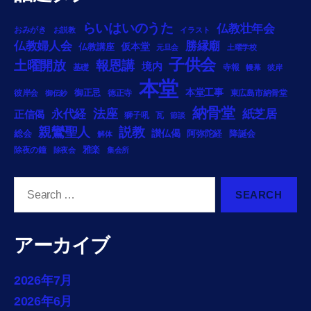
らいはいのうた
仏教壮年会
おみがき
お説教
イラスト
勝縁廟
仏教婦人会
仏教講座
仮本堂
元旦会
土曜学校
子供会
土曜開放
報恩講
境内
基礎
寺報
幔幕
彼岸
本堂
御正忌
本堂工事
彼岸会
徳正寺
東広島市納骨堂
御伝鈔
納骨堂
法座
永代経
紙芝居
正信偈
獅子吼
瓦
節談
説教
親鸞聖人
総会
讃仏偈
阿弥陀経
降誕会
解体
雅楽
除夜の鐘
除夜会
集会所
Search
for:
アーカイブ
2026年7月
2026年6月