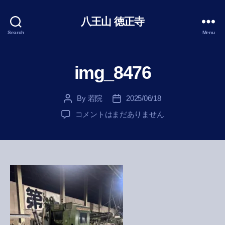
八王山 徳正寺
Search
Menu
img_8476
By
若院
2025/06/18
Post
Post
author
date
img_8476
コメントはまだありません
へ
の