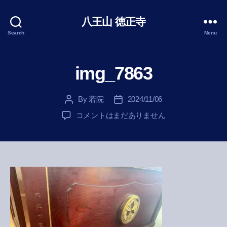
八王山 徳正寺
Search
Menu
img_7863
By
若院
2024/11/06
Post
Post
author
date
img_7863
コメントはまだありません
へ
の