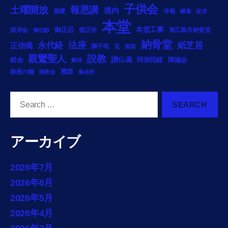
子供会
土曜開放
報恩講
境内
基礎
寺報
幔幕
彼岸
本堂
御正忌
本堂工事
彼岸会
徳正寺
東広島市納骨堂
御伝鈔
納骨堂
法座
永代経
紙芝居
正信偈
獅子吼
瓦
節談
説教
親鸞聖人
総会
讃仏偈
阿弥陀経
降誕会
解体
雅楽
除夜の鐘
除夜会
集会所
Search
for:
アーカイブ
2026年7月
2026年6月
2026年5月
2026年4月