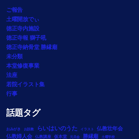
ご報告
土曜開放でぃ
徳正寺内施設
徳正寺報 獅子吼
徳正寺納骨堂 勝縁廟
未分類
本堂修復事業
法座
若院イラスト集
行事
話題タグ
らいはいのうた
仏教壮年会
おみがき
お説教
イラスト
勝縁廟
仏教婦人会
仏教講座
仮本堂
元旦会
土曜学校