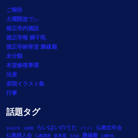
ご報告
土曜開放でぃ
徳正寺内施設
徳正寺報 獅子吼
徳正寺納骨堂 勝縁廟
未分類
本堂修復事業
法座
若院イラスト集
行事
話題タグ
らいはいのうた
仏教壮年会
おみがき
お説教
イラスト
勝縁廟
仏教婦人会
仏教講座
仮本堂
元旦会
土曜学校