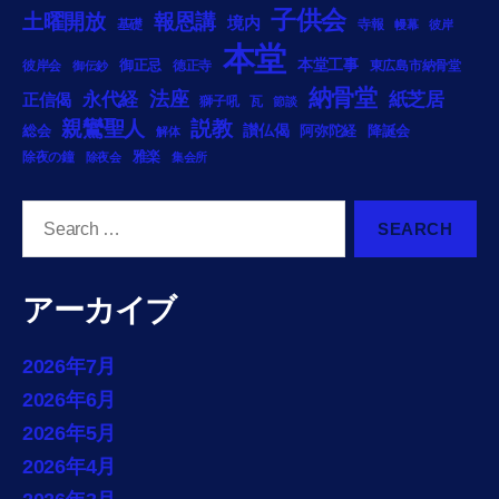
子供会
土曜開放
報恩講
境内
基礎
寺報
幔幕
彼岸
本堂
御正忌
本堂工事
彼岸会
徳正寺
東広島市納骨堂
御伝鈔
納骨堂
法座
永代経
紙芝居
正信偈
獅子吼
瓦
節談
説教
親鸞聖人
総会
讃仏偈
阿弥陀経
降誕会
解体
雅楽
除夜の鐘
除夜会
集会所
Search
for:
アーカイブ
2026年7月
2026年6月
2026年5月
2026年4月