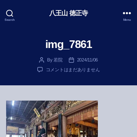
八王山 徳正寺
Search
Menu
img_7861
By
若院
2024/11/06
Post
Post
author
date
img_7861
コメントはまだありません
へ
の