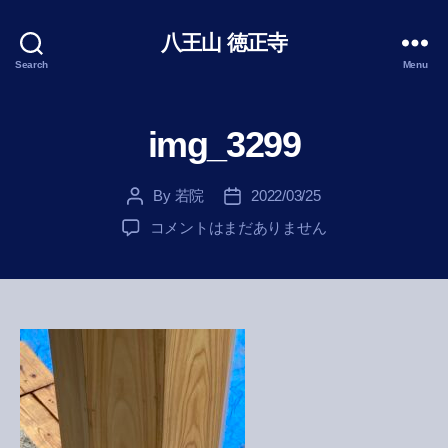
八王山 徳正寺
Search
Menu
img_3299
By
若院
2022/03/25
Post
Post
author
date
img_3299
コメントはまだありません
へ
の