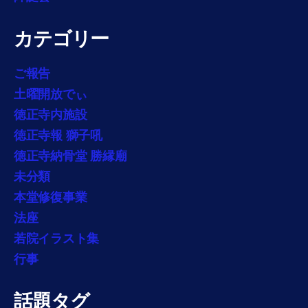
カテゴリー
ご報告
土曜開放でぃ
徳正寺内施設
徳正寺報 獅子吼
徳正寺納骨堂 勝縁廟
未分類
本堂修復事業
法座
若院イラスト集
行事
話題タグ