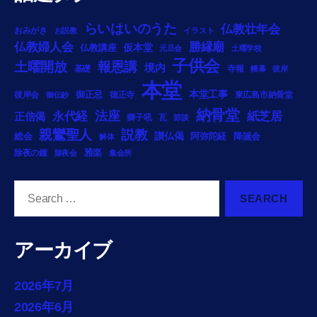
らいはいのうた
仏教壮年会
おみがき
お説教
イラスト
勝縁廟
仏教婦人会
仏教講座
仮本堂
元旦会
土曜学校
子供会
土曜開放
報恩講
境内
基礎
寺報
幔幕
彼岸
本堂
御正忌
本堂工事
彼岸会
徳正寺
東広島市納骨堂
御伝鈔
納骨堂
法座
永代経
紙芝居
正信偈
獅子吼
瓦
節談
説教
親鸞聖人
総会
讃仏偈
阿弥陀経
降誕会
解体
雅楽
除夜の鐘
除夜会
集会所
Search
for:
アーカイブ
2026年7月
2026年6月