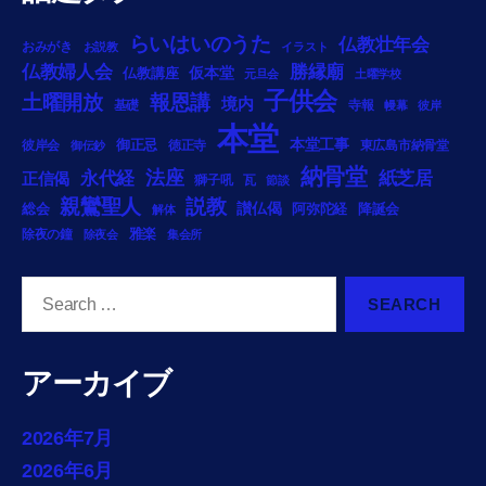
らいはいのうた
仏教壮年会
おみがき
お説教
イラスト
勝縁廟
仏教婦人会
仏教講座
仮本堂
元旦会
土曜学校
子供会
土曜開放
報恩講
境内
基礎
寺報
幔幕
彼岸
本堂
御正忌
本堂工事
彼岸会
徳正寺
東広島市納骨堂
御伝鈔
納骨堂
法座
永代経
紙芝居
正信偈
獅子吼
瓦
節談
説教
親鸞聖人
総会
讃仏偈
阿弥陀経
降誕会
解体
雅楽
除夜の鐘
除夜会
集会所
Search
for:
アーカイブ
2026年7月
2026年6月