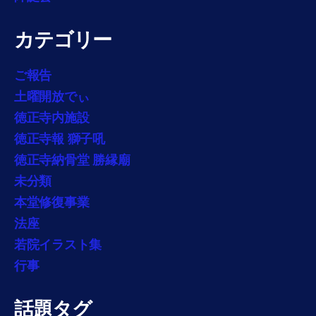
カテゴリー
ご報告
土曜開放でぃ
徳正寺内施設
徳正寺報 獅子吼
徳正寺納骨堂 勝縁廟
未分類
本堂修復事業
法座
若院イラスト集
行事
話題タグ