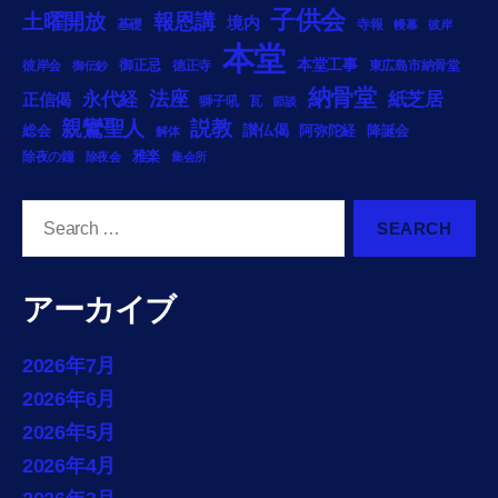
子供会
土曜開放
報恩講
境内
基礎
寺報
幔幕
彼岸
本堂
御正忌
本堂工事
彼岸会
徳正寺
東広島市納骨堂
御伝鈔
納骨堂
法座
永代経
紙芝居
正信偈
獅子吼
瓦
節談
説教
親鸞聖人
総会
讃仏偈
阿弥陀経
降誕会
解体
雅楽
除夜の鐘
除夜会
集会所
Search
for:
アーカイブ
2026年7月
2026年6月
2026年5月
2026年4月