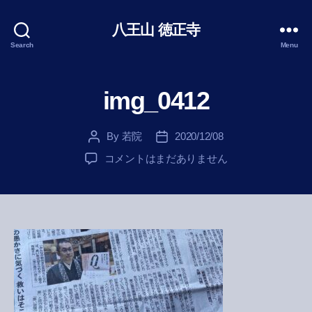
八王山 徳正寺
Search
Menu
img_0412
By
若院
2020/12/08
Post
Post
author
date
img_0412
コメントはまだありません
へ
の