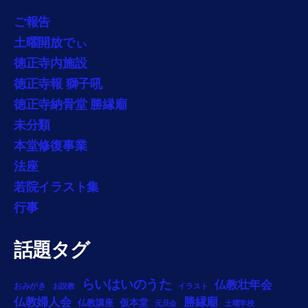
ご報告
土曜開放でぃ
徳正寺内施設
徳正寺報 獅子吼
徳正寺納骨堂 勝縁廟
未分類
本堂修復事業
法座
若院イラスト集
行事
話題タグ
らいはいのうた
仏教壮年会
おみがき
お説教
イラスト
勝縁廟
仏教婦人会
仏教講座
仮本堂
元旦会
土曜学校