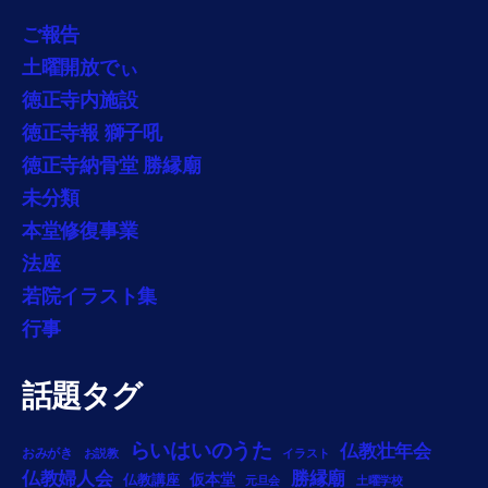
ご報告
土曜開放でぃ
徳正寺内施設
徳正寺報 獅子吼
徳正寺納骨堂 勝縁廟
未分類
本堂修復事業
法座
若院イラスト集
行事
話題タグ
らいはいのうた
仏教壮年会
おみがき
お説教
イラスト
勝縁廟
仏教婦人会
仏教講座
仮本堂
元旦会
土曜学校