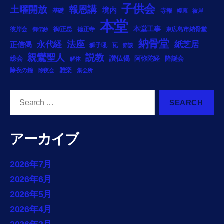
子供会
土曜開放
報恩講
境内
基礎
寺報
幔幕
彼岸
本堂
御正忌
本堂工事
彼岸会
徳正寺
東広島市納骨堂
御伝鈔
納骨堂
法座
永代経
紙芝居
正信偈
獅子吼
瓦
節談
説教
親鸞聖人
総会
讃仏偈
阿弥陀経
降誕会
解体
雅楽
除夜の鐘
除夜会
集会所
Search
for:
アーカイブ
2026年7月
2026年6月
2026年5月
2026年4月