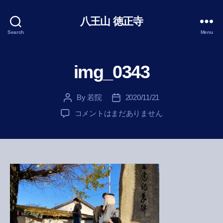
八王山 徳正寺
Search
Menu
img_0343
By
若院
2020/11/21
Post
Post
author
date
img_0343
コメントはまだありません
へ
の