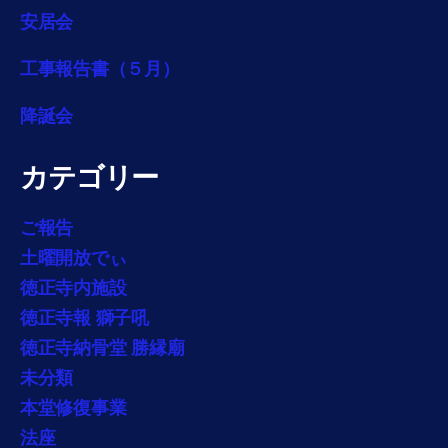
安居会
工事報告書（５月）
降誕会
カテゴリー
ご報告
土曜開放でぃ
徳正寺内施設
徳正寺報 獅子吼
徳正寺納骨堂 勝縁廟
未分類
本堂修復事業
法座