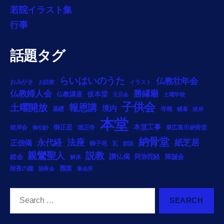
若院イラスト集
行事
話題タグ
らいはいのうた
仏教壮年会
おみがき
お説教
イラスト
勝縁廟
仏教婦人会
仏教講座
仮本堂
元旦会
土曜学校
子供会
土曜開放
報恩講
境内
基礎
寺報
幔幕
彼岸
本堂
御正忌
本堂工事
彼岸会
徳正寺
東広島市納骨堂
御伝鈔
納骨堂
法座
永代経
紙芝居
正信偈
獅子吼
瓦
節談
説教
親鸞聖人
総会
讃仏偈
阿弥陀経
降誕会
解体
雅楽
除夜の鐘
除夜会
集会所
Search
for: