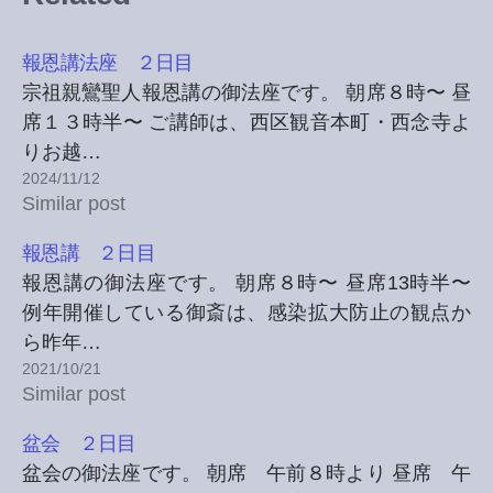
報恩講法座 ２日目
宗祖親鸞聖人報恩講の御法座です。 朝席８時〜 昼
席１３時半〜 ご講師は、西区観音本町・西念寺よ
りお越…
2024/11/12
Similar post
報恩講 ２日目
報恩講の御法座です。 朝席８時〜 昼席13時半〜
例年開催している御斎は、感染拡大防止の観点か
ら昨年…
2021/10/21
Similar post
盆会 ２日目
盆会の御法座です。 朝席 午前８時より 昼席 午