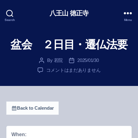
八王山 徳正寺
Search
Menu
盆会 ２日目・遷仏法要
By
若院
2025/01/30
Post
Post
author
date
盆
コメントはまだありません
会
２
日
目・
遷
Back to Calendar
仏
法
要
盆会 ２日目・遷仏法要
へ
When:
の