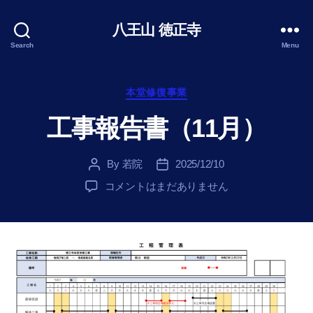
八王山 徳正寺
Search
Menu
Categories
本堂修復事業
工事報告書（11月）
By
若院
2025/12/10
Post
Post
author
date
工
コメントはまだありません
事
報
告
書
（11
月）
へ
の