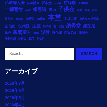
勝縁廟
仏教婦人会
仏教講座
仮本堂
元旦会
土曜学校
子供会
土曜開放
報恩講
境内
基礎
寺報
幔幕
彼岸
本堂
御正忌
本堂工事
彼岸会
徳正寺
東広島市納骨堂
御伝鈔
納骨堂
法座
永代経
紙芝居
正信偈
獅子吼
瓦
節談
説教
親鸞聖人
総会
讃仏偈
阿弥陀経
降誕会
解体
雅楽
除夜の鐘
除夜会
集会所
Search
for:
アーカイブ
2026年7月
2026年6月
2026年5月
2026年4月