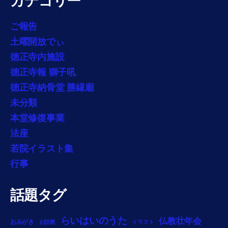
カテゴリー
ご報告
土曜開放でぃ
徳正寺内施設
徳正寺報 獅子吼
徳正寺納骨堂 勝縁廟
未分類
本堂修復事業
法座
若院イラスト集
行事
話題タグ
らいはいのうた
仏教壮年会
おみがき
お説教
イラスト