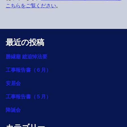
こちらをご覧ください
。
最近の投稿
勝縁廟 総追悼法要
工事報告書（６月）
安居会
工事報告書（５月）
降誕会