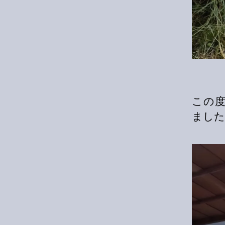
この
ました