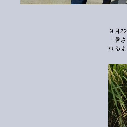
９月2
「暑
れるよ