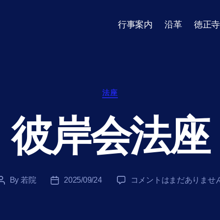
行事案内
沿革
徳正寺
Categories
法座
彼岸会法座
彼
By
若院
2025/09/24
コメントはまだありませ
Post
Post
岸
author
date
会
法