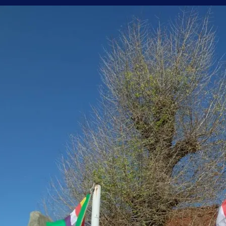
座
へ
の