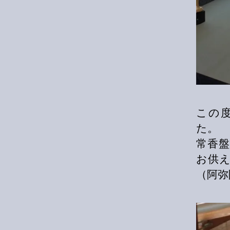
この
た。
常香
お供
（阿弥