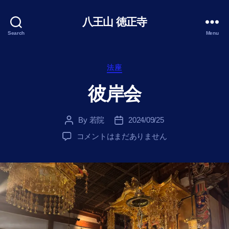
八王山 徳正寺
Search
Menu
Categories
法座
彼岸会
By
若院
2024/09/25
Post
Post
author
date
彼
コメントはまだありません
岸
会
へ
の