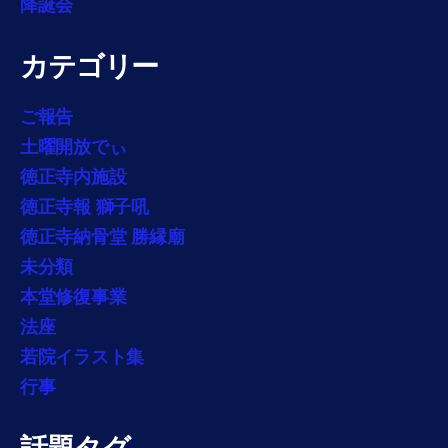
降誕会
カテゴリー
ご報告
土曜開放でぃ
徳正寺内施設
徳正寺報 獅子吼
徳正寺納骨堂 勝縁廟
未分類
本堂修復事業
法座
若院イラスト集
行事