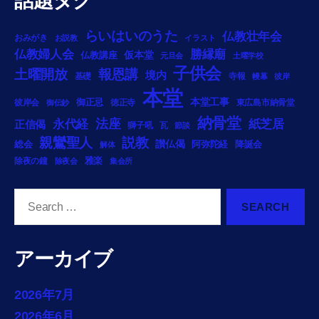
話題タグ
らいはいのうた
仏教壮年会
おみがき
お説教
イラスト
勝縁廟
仏教婦人会
仏教講座
仮本堂
元旦会
土曜学校
子供会
土曜開放
報恩講
境内
基礎
寺報
幔幕
彼岸
本堂
御正忌
本堂工事
彼岸会
徳正寺
東広島市納骨堂
御伝鈔
納骨堂
法座
永代経
紙芝居
正信偈
獅子吼
瓦
節談
説教
親鸞聖人
総会
讃仏偈
阿弥陀経
降誕会
解体
雅楽
除夜の鐘
除夜会
集会所
Search
for:
アーカイブ
2026年7月
2026年6月