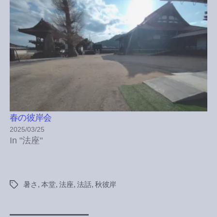
春の彼岸会
2025/03/25
In "法座"
暑さ
,
本堂
,
法座
,
法話
,
秋彼岸
Tags