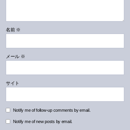
名前
※
メール
※
サイト
Notify me of follow-up comments by email.
Notify me of new posts by email.