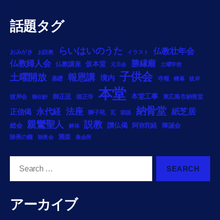
話題タグ
らいはいのうた
仏教壮年会
おみがき
お説教
イラスト
勝縁廟
仏教婦人会
仏教講座
仮本堂
元旦会
土曜学校
子供会
土曜開放
報恩講
境内
基礎
寺報
幔幕
彼岸
本堂
御正忌
本堂工事
彼岸会
徳正寺
東広島市納骨堂
御伝鈔
納骨堂
法座
永代経
紙芝居
正信偈
獅子吼
瓦
節談
説教
親鸞聖人
総会
讃仏偈
阿弥陀経
降誕会
解体
雅楽
除夜の鐘
除夜会
集会所
Search
for:
アーカイブ