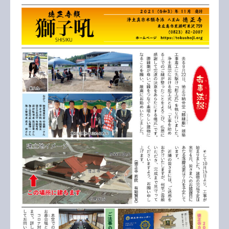
2021
年
11
月
号
へ
の