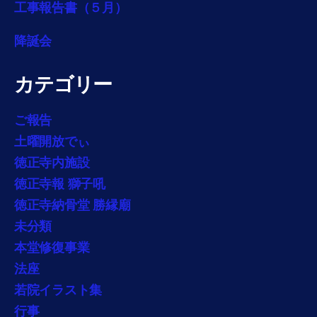
工事報告書（５月）
降誕会
カテゴリー
ご報告
土曜開放でぃ
徳正寺内施設
徳正寺報 獅子吼
徳正寺納骨堂 勝縁廟
未分類
本堂修復事業
法座
若院イラスト集
行事