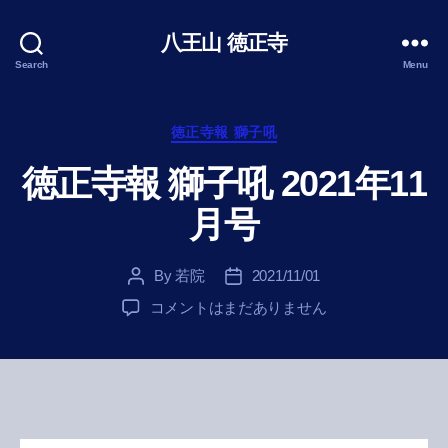
八王山 徳正寺
Search
Menu
Categories
徳正寺報 獅子吼
徳正寺報 獅子吼 2021年11
月号
By
若院
2021/11/01
Post
Post
author
date
徳
コメントはまだありません
正
寺
報
獅
子
吼