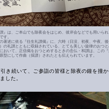
讃』は、ご本山でも除夜会をはじめ、彼岸会などでも用いられ
です。
の著述に依る『往生礼讃偈』に、六時（日没、初夜、中夜、後
）の礼讃とともに収録されている、とても美しい旋律のおつと
において、正信偈をおつとめするときの念仏・和讃は、この『
原型にして作曲（採譜）されたとも伝えられています。
に引き続いて、ご参詣の皆様と除夜の鐘を撞か
ました。