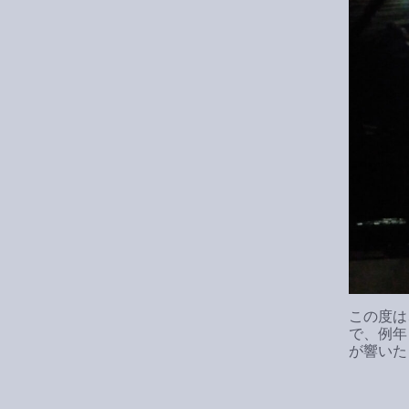
この度は
で、例年
が響いた