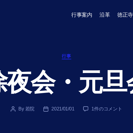
行事案内
沿革
徳正寺
Categories
行事
除夜会・元旦
除
By
若院
2021/01/01
1件のコメント
Post
Post
夜
author
date
会・
元