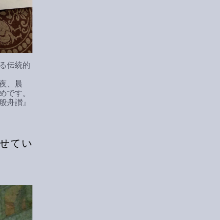
る伝統的
夜、晨
めです。
般舟讃』
せてい