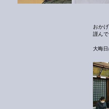
おかげ
謹んで
大晦日