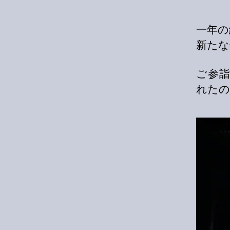
一年の
新たな
ご参
れたの