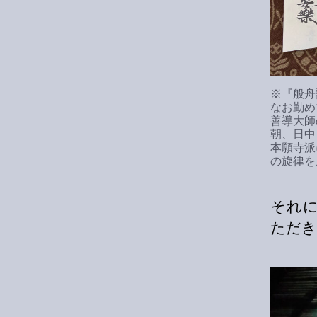
※『般舟
なお勤め
善導大師
朝、日中
本願寺派
の旋律を
それ
ただき