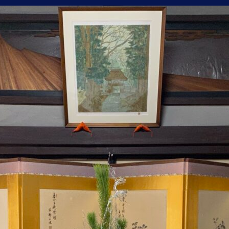
旦
会
へ
の