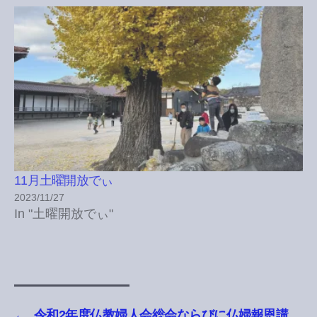
11月土曜開放でぃ
2023/11/27
In "土曜開放でぃ"
←
令和2年度仏教婦人会総会ならびに仏婦報恩講