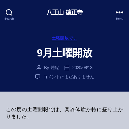
八王山 徳正寺
Search
Menu
Categories
土曜開放でぃ
9月土曜開放
By
若院
2020/09/13
Post
Post
author
date
9
コメントはまだありません
月
土
曜
開
放
この度の土曜開報では、楽器体験が特に盛り上が
へ
りました。
の