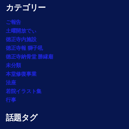
カテゴリー
ご報告
土曜開放でぃ
徳正寺内施設
徳正寺報 獅子吼
徳正寺納骨堂 勝縁廟
未分類
本堂修復事業
法座
若院イラスト集
行事
話題タグ