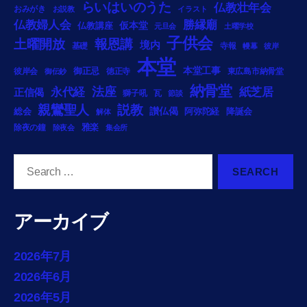
らいはいのうた
仏教壮年会
おみがき
お説教
イラスト
勝縁廟
仏教婦人会
仏教講座
仮本堂
元旦会
土曜学校
子供会
土曜開放
報恩講
境内
基礎
寺報
幔幕
彼岸
本堂
御正忌
本堂工事
彼岸会
徳正寺
東広島市納骨堂
御伝鈔
納骨堂
法座
永代経
紙芝居
正信偈
獅子吼
瓦
節談
説教
親鸞聖人
総会
讃仏偈
阿弥陀経
降誕会
解体
雅楽
除夜の鐘
除夜会
集会所
Search
for:
アーカイブ
2026年7月
2026年6月
2026年5月