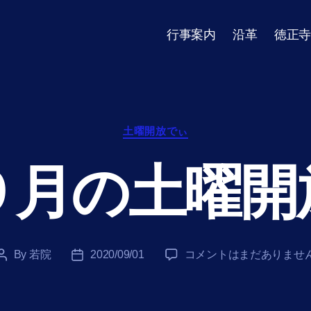
行事案内
沿革
徳正寺
Categories
土曜開放でぃ
９月の土曜開
９
By
若院
2020/09/01
コメントはまだありませ
Post
Post
月
author
date
の
土