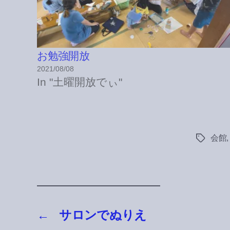
お勉強開放
2021/08/08
In "土曜開放でぃ"
会館
Tags
←
サロンでぬりえ