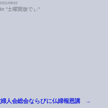
2021/09/10
In "土曜開放でぃ"
教婦人会総会ならびに仏婦報恩講
→