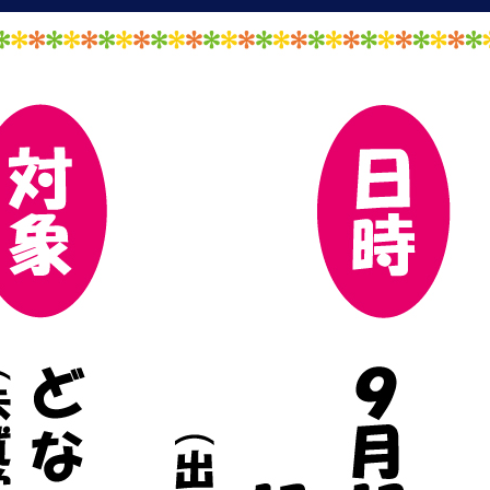
曜
開
放
へ
の