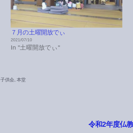
７月の土曜開放でぃ
2021/07/10
In "土曜開放でぃ"
,
子供会
,
本堂
令和2年度仏