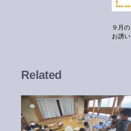
９月の
お誘い
Related