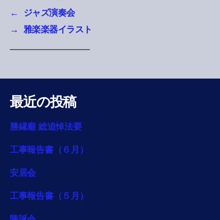
←
ジャズ演奏会
→
雅楽楽器イラスト
最近の投稿
勝縁廟 総追悼法要
工事報告書（６月）
安居会
工事報告書（５月）
降誕会