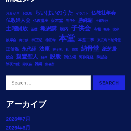
らいはいのうた
仏教壮年会
おみがき
お説教
イラスト
勝縁廟
仏教婦人会
仏教講座
仮本堂
元旦会
土曜学校
子供会
土曜開放
報恩講
境内
基礎
寺報
幔幕
彼岸
本堂
御正忌
本堂工事
彼岸会
徳正寺
東広島市納骨堂
御伝鈔
納骨堂
法座
永代経
紙芝居
正信偈
獅子吼
瓦
節談
説教
親鸞聖人
総会
讃仏偈
阿弥陀経
降誕会
解体
雅楽
除夜の鐘
除夜会
集会所
Search
for:
アーカイブ
2026年7月
2026年6月