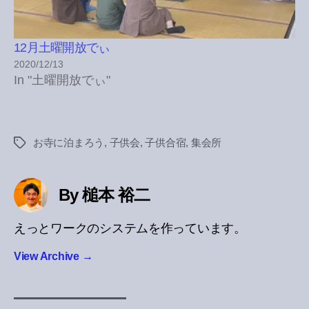
12月土曜開放でぃ
2020/12/13
In "土曜開放でぃ"
お寺に泊まろう
,
子供会
,
子供合宿
,
集会所
Tags
By 槌本 裕二
えっとワークのシステムを作っています。
View Archive
→