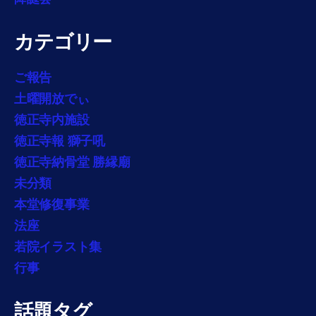
カテゴリー
ご報告
土曜開放でぃ
徳正寺内施設
徳正寺報 獅子吼
徳正寺納骨堂 勝縁廟
未分類
本堂修復事業
法座
若院イラスト集
行事
話題タグ