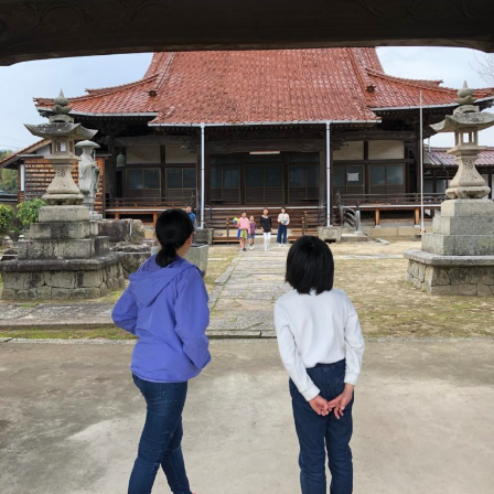
土
曜
開
放
で
ぃ
へ
の