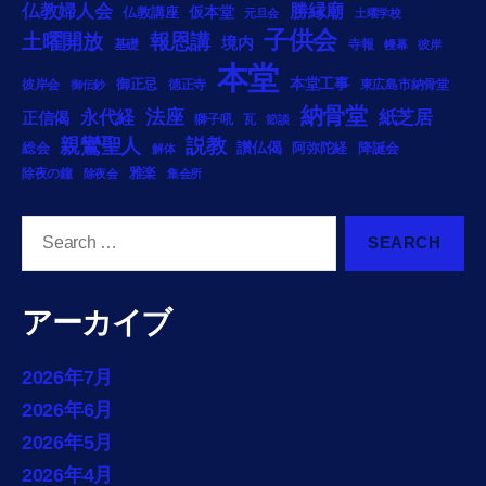
勝縁廟
仏教婦人会
仏教講座
仮本堂
元旦会
土曜学校
子供会
土曜開放
報恩講
境内
基礎
寺報
幔幕
彼岸
本堂
御正忌
本堂工事
彼岸会
徳正寺
東広島市納骨堂
御伝鈔
納骨堂
法座
永代経
紙芝居
正信偈
獅子吼
瓦
節談
説教
親鸞聖人
総会
讃仏偈
阿弥陀経
降誕会
解体
雅楽
除夜の鐘
除夜会
集会所
Search
for:
アーカイブ
2026年7月
2026年6月
2026年5月
2026年4月