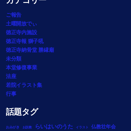
カテゴリー
ご報告
土曜開放でぃ
徳正寺内施設
徳正寺報 獅子吼
徳正寺納骨堂 勝縁廟
未分類
本堂修復事業
法座
若院イラスト集
行事
話題タグ
らいはいのうた
仏教壮年会
おみがき
お説教
イラスト