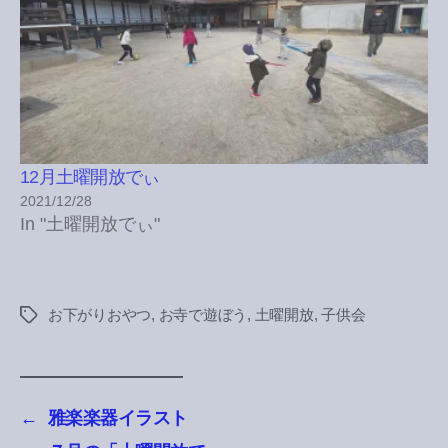
12月土曜開放でぃ
2021/12/28
In "土曜開放でぃ"
お下がりおやつ
,
お寺で遊ぼう
,
土曜開放
,
子供会
Tags
←
雅楽楽器イラスト