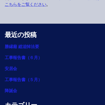
こちらをご覧ください
。
最近の投稿
勝縁廟 総追悼法要
工事報告書（６月）
安居会
工事報告書（５月）
降誕会