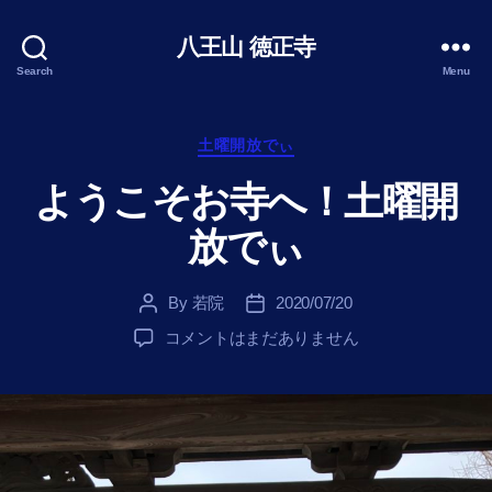
八王山 徳正寺
Search
Menu
Categories
土曜開放でぃ
ようこそお寺へ！土曜開
放でぃ
By
若院
2020/07/20
Post
Post
author
date
よ
コメントはまだありません
う
こ
そ
お
寺
へ！