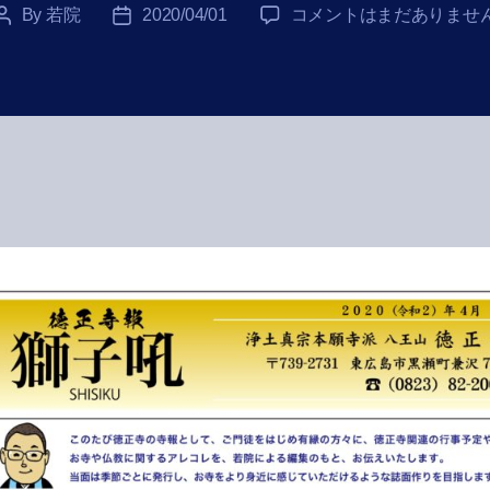
徳
By
若院
2020/04/01
コメントはまだありませ
Post
Post
正
author
date
寺
報
獅
子
吼
2020
年
4
月
号
へ
の