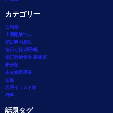
カテゴリー
ご報告
土曜開放でぃ
徳正寺内施設
徳正寺報 獅子吼
徳正寺納骨堂 勝縁廟
未分類
本堂修復事業
法座
若院イラスト集
行事
話題タグ