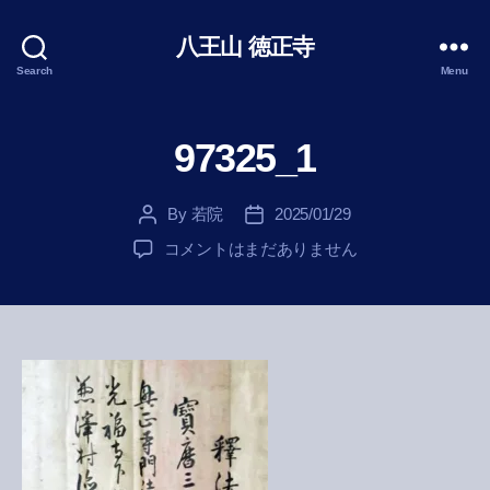
八王山 徳正寺
Search
Menu
97325_1
By
若院
2025/01/29
Post
Post
author
date
97325_1
コメントはまだありません
へ
の