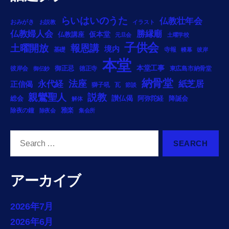
らいはいのうた
仏教壮年会
おみがき
お説教
イラスト
勝縁廟
仏教婦人会
仏教講座
仮本堂
元旦会
土曜学校
子供会
土曜開放
報恩講
境内
基礎
寺報
幔幕
彼岸
本堂
御正忌
本堂工事
彼岸会
徳正寺
東広島市納骨堂
御伝鈔
納骨堂
法座
永代経
紙芝居
正信偈
獅子吼
瓦
節談
説教
親鸞聖人
総会
讃仏偈
阿弥陀経
降誕会
解体
雅楽
除夜の鐘
除夜会
集会所
Search
for:
アーカイブ
2026年7月
2026年6月