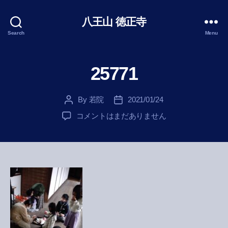
八王山 徳正寺
Search
Menu
25771
By
若院
2021/01/24
Post
Post
author
date
25771
コメントはまだありません
へ
の