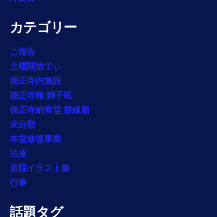
カテゴリー
ご報告
土曜開放でぃ
徳正寺内施設
徳正寺報 獅子吼
徳正寺納骨堂 勝縁廟
未分類
本堂修復事業
法座
若院イラスト集
行事
話題タグ