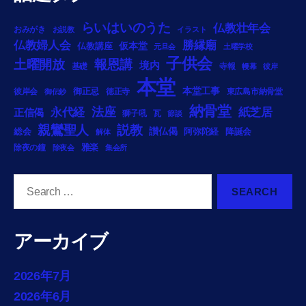
らいはいのうた
仏教壮年会
おみがき
お説教
イラスト
勝縁廟
仏教婦人会
仏教講座
仮本堂
元旦会
土曜学校
子供会
土曜開放
報恩講
境内
基礎
寺報
幔幕
彼岸
本堂
御正忌
本堂工事
彼岸会
徳正寺
東広島市納骨堂
御伝鈔
納骨堂
法座
永代経
紙芝居
正信偈
獅子吼
瓦
節談
説教
親鸞聖人
総会
讃仏偈
阿弥陀経
降誕会
解体
雅楽
除夜の鐘
除夜会
集会所
Search
for:
アーカイブ
2026年7月
2026年6月