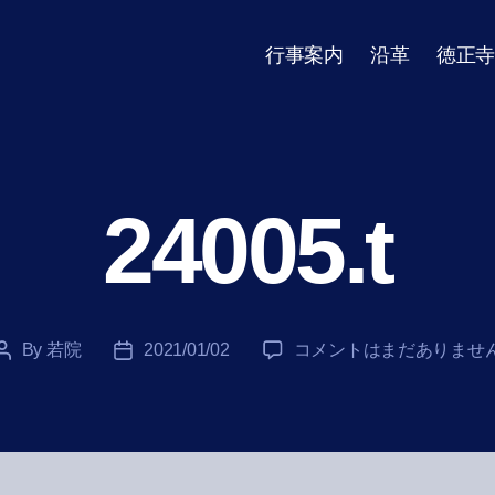
行事案内
沿革
徳正寺
24005.t
24005.t
By
若院
2021/01/02
コメントはまだありませ
Post
Post
へ
author
date
の