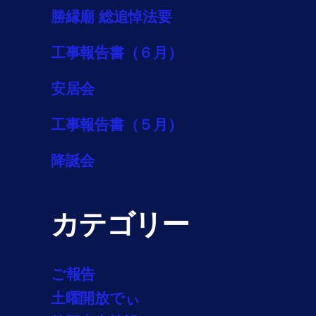
勝縁廟 総追悼法要
工事報告書（６月）
安居会
工事報告書（５月）
降誕会
カテゴリー
ご報告
土曜開放でぃ