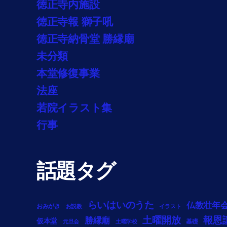
徳正寺内施設
徳正寺報 獅子吼
徳正寺納骨堂 勝縁廟
未分類
本堂修復事業
法座
若院イラスト集
行事
話題タグ
らいはいのうた
仏教壮年
おみがき
お説教
イラスト
土曜開放
報恩
勝縁廟
仮本堂
基礎
元旦会
土曜学校