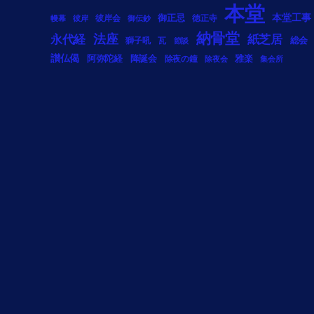
本堂
御正忌
本堂工事
彼岸会
徳正寺
幔幕
彼岸
御伝鈔
納骨堂
法座
永代経
紙芝居
総会
獅子吼
瓦
節談
讃仏偈
阿弥陀経
降誕会
雅楽
除夜の鐘
除夜会
集会所