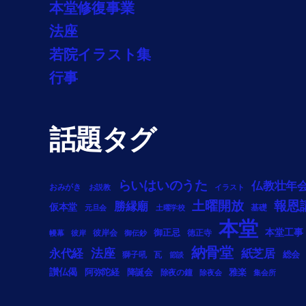
本堂修復事業
法座
若院イラスト集
行事
話題タグ
らいはいのうた
仏教壮年
おみがき
お説教
イラスト
土曜開放
報恩
勝縁廟
仮本堂
基礎
元旦会
土曜学校
本堂
御正忌
本堂工事
彼岸会
徳正寺
幔幕
彼岸
御伝鈔
納骨堂
法座
永代経
紙芝居
総会
獅子吼
瓦
節談
讃仏偈
阿弥陀経
降誕会
雅楽
除夜の鐘
除夜会
集会所