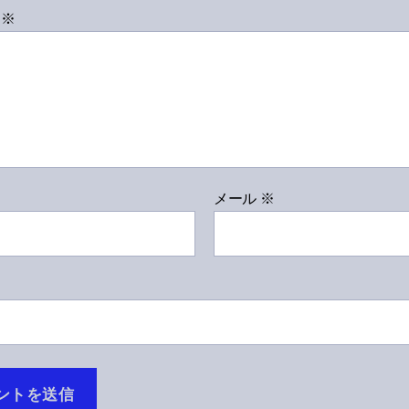
ト
※
メール
※