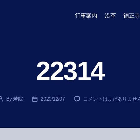
行事案内
沿革
徳正寺
22314
22314
By
若院
2020/12/07
コメントはまだありませ
Post
Post
へ
author
date
の