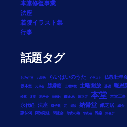
本堂修復事業
法座
若院イラスト集
行事
話題タグ
らいはいのうた
仏教壮年
おみがき
お説教
イラスト
土曜開放
報恩
勝縁廟
仮本堂
基礎
元旦会
土曜学校
本堂
御正忌
本堂工事
彼岸会
徳正寺
幔幕
彼岸
御伝鈔
納骨堂
法座
永代経
紙芝居
総会
獅子吼
瓦
節談
讃仏偈
阿弥陀経
降誕会
雅楽
除夜の鐘
除夜会
集会所