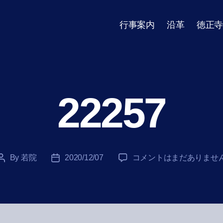
行事案内
沿革
徳正寺
22257
22257
By
若院
2020/12/07
コメントはまだありませ
Post
Post
へ
author
date
の