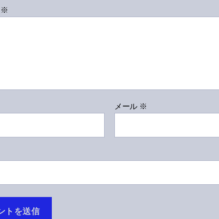
ト
※
メール
※