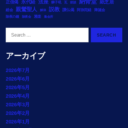
納骨堂
法座
永代経
紙芝居
正信偈
獅子吼
瓦
節談
説教
親鸞聖人
総会
讃仏偈
阿弥陀経
降誕会
解体
雅楽
除夜の鐘
除夜会
集会所
Search
for:
アーカイブ
2026年7月
2026年6月
2026年5月
2026年4月
2026年3月
2026年2月
2026年1月