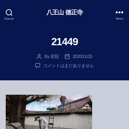
八王山 徳正寺
Search
Menu
21449
By
若院
2020/11/23
Post
Post
author
date
21449
コメントはまだありません
へ
の