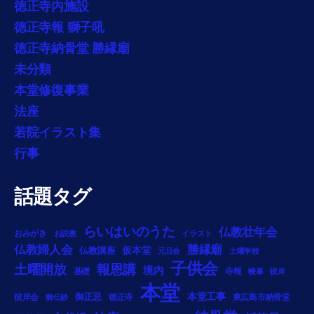
徳正寺内施設
徳正寺報 獅子吼
徳正寺納骨堂 勝縁廟
未分類
本堂修復事業
法座
若院イラスト集
行事
話題タグ
らいはいのうた
仏教壮年会
おみがき
お説教
イラスト
勝縁廟
仏教婦人会
仏教講座
仮本堂
元旦会
土曜学校
子供会
土曜開放
報恩講
境内
基礎
寺報
幔幕
彼岸
本堂
御正忌
本堂工事
彼岸会
徳正寺
東広島市納骨堂
御伝鈔