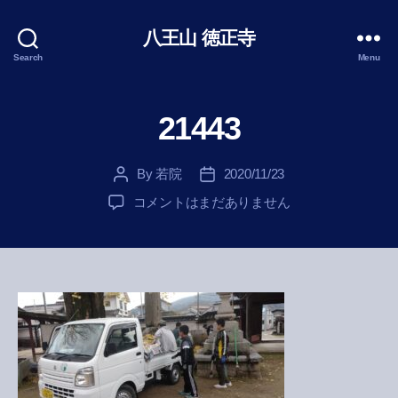
八王山 徳正寺
Search
Menu
21443
By
若院
2020/11/23
Post
Post
author
date
21443
コメントはまだありません
へ
の