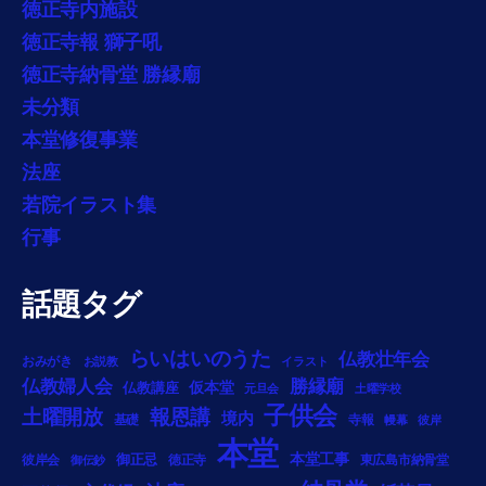
徳正寺内施設
徳正寺報 獅子吼
徳正寺納骨堂 勝縁廟
未分類
本堂修復事業
法座
若院イラスト集
行事
話題タグ
らいはいのうた
仏教壮年会
おみがき
お説教
イラスト
勝縁廟
仏教婦人会
仏教講座
仮本堂
元旦会
土曜学校
子供会
土曜開放
報恩講
境内
基礎
寺報
幔幕
彼岸
本堂
本堂工事
御正忌
彼岸会
徳正寺
東広島市納骨堂
御伝鈔