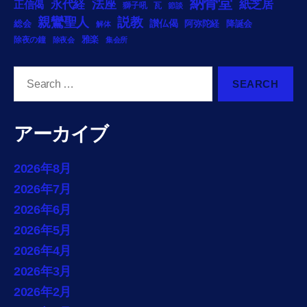
納骨堂
法座
永代経
紙芝居
正信偈
獅子吼
瓦
節談
説教
親鸞聖人
総会
讃仏偈
阿弥陀経
降誕会
解体
雅楽
除夜の鐘
除夜会
集会所
Search
for:
アーカイブ
2026年8月
2026年7月
2026年6月
2026年5月
2026年4月
2026年3月
2026年2月