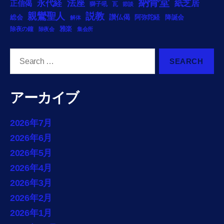
納骨堂
法座
永代経
紙芝居
正信偈
獅子吼
瓦
節談
説教
親鸞聖人
総会
讃仏偈
阿弥陀経
降誕会
解体
雅楽
除夜の鐘
除夜会
集会所
Search
for:
アーカイブ
2026年7月
2026年6月
2026年5月
2026年4月
2026年3月
2026年2月
2026年1月