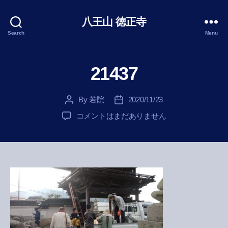
八王山 徳正寺
Search
Menu
21437
By
若院
2020/11/23
Post
Post
author
date
21437
コメントはまだありません
へ
の