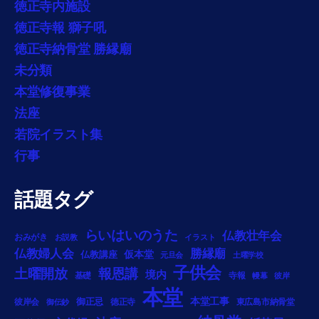
徳正寺内施設
徳正寺報 獅子吼
徳正寺納骨堂 勝縁廟
未分類
本堂修復事業
法座
若院イラスト集
行事
話題タグ
らいはいのうた
仏教壮年会
おみがき
お説教
イラスト
勝縁廟
仏教婦人会
仏教講座
仮本堂
元旦会
土曜学校
子供会
土曜開放
報恩講
境内
基礎
寺報
幔幕
彼岸
本堂
御正忌
本堂工事
彼岸会
徳正寺
東広島市納骨堂
御伝鈔