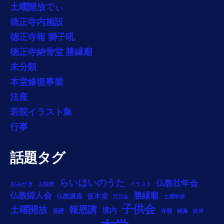
土曜開放でぃ
徳正寺内施設
徳正寺報 獅子吼
徳正寺納骨堂 勝縁廟
未分類
本堂修復事業
法座
若院イラスト集
行事
話題タグ
らいはいのうた
仏教壮年会
おみがき
お説教
イラスト
勝縁廟
仏教婦人会
仏教講座
仮本堂
元旦会
土曜学校
子供会
土曜開放
報恩講
境内
基礎
寺報
幔幕
彼岸