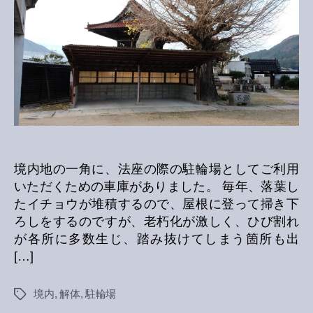
解
体
へ
の
境内地の一角に、法座の際の駐輪場としてご利用
いただくための車庫がありました。 毎年、落葉し
たイチョウが堆積するので、屋根に登って掃き下
ろしをするのですが、老朽化が激しく、ひび割れ
が各所に多数生じ、踏み抜けてしまう箇所も出
[…]
境内
,
解体
,
駐輪場
Tags