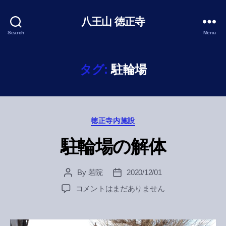
八王山 徳正寺
Search
Menu
タグ:
駐輪場
Categories
徳正寺内施設
駐輪場の解体
By
若院
2020/12/01
Post
Post
author
date
駐
コメントはまだありません
輪
場
の