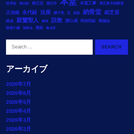
本堂
御正忌
本堂工事
彼岸会
徳正寺
東広島市納骨堂
御伝鈔
納骨堂
法座
永代経
紙芝居
正信偈
獅子吼
瓦
節談
説教
親鸞聖人
総会
讃仏偈
阿弥陀経
降誕会
解体
雅楽
除夜の鐘
除夜会
集会所
Search
for:
アーカイブ
2026年7月
2026年6月
2026年5月
2026年4月
2026年3月
2026年2月