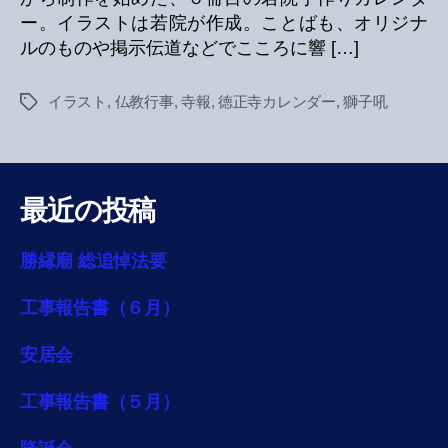
ー。イラストは若院が作成。ことばも、オリジナ
ルのものや掲示伝道などでこころに響 […]
イラスト
,
仏教行事
,
寺報
,
徳正寺カレンダー
,
獅子吼
Tags
最近の投稿
勝縁廟 総追悼法要
工事報告書（６月）
安居会
工事報告書（５月）