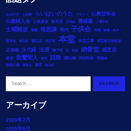
らいはいのうた
仏教壮年会
おみがき
お説教
イラスト
勝縁廟
仏教婦人会
仏教講座
仮本堂
元旦会
土曜学校
子供会
土曜開放
報恩講
境内
基礎
寺報
幔幕
彼岸
本堂
御正忌
本堂工事
彼岸会
徳正寺
東広島市納骨堂
御伝鈔
納骨堂
法座
永代経
紙芝居
正信偈
獅子吼
瓦
節談
説教
親鸞聖人
総会
讃仏偈
阿弥陀経
降誕会
解体
雅楽
除夜の鐘
除夜会
集会所
Search
for:
アーカイブ
2026年7月
2026年6月