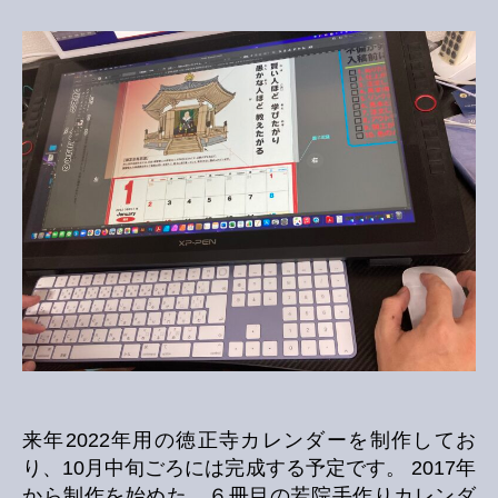
徳
正
寺
カ
レ
ン
ダ
ー
を
制
作
中
へ
の
来年2022年用の徳正寺カレンダーを制作してお
り、10月中旬ごろには完成する予定です。 2017年
から制作を始めた、６冊目の若院手作りカレンダ