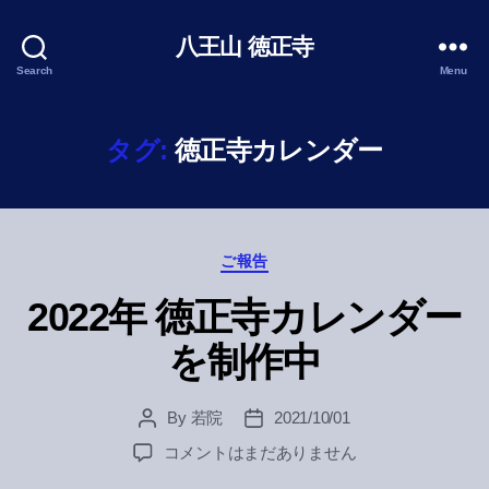
八王山 徳正寺
Search
Menu
タグ:
徳正寺カレンダー
Categories
ご報告
2022年 徳正寺カレンダー
を制作中
By
若院
2021/10/01
Post
Post
author
date
2022
コメントはまだありません
年