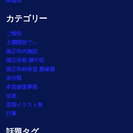
降誕会
カテゴリー
ご報告
土曜開放でぃ
徳正寺内施設
徳正寺報 獅子吼
徳正寺納骨堂 勝縁廟
未分類
本堂修復事業
法座
若院イラスト集
行事
話題タグ