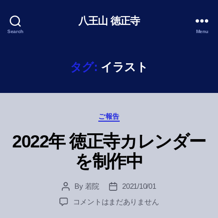
八王山 徳正寺
Search
Menu
タグ:
イラスト
Categories
ご報告
2022年 徳正寺カレンダー
を制作中
By
若院
2021/10/01
Post
Post
author
date
2022
コメントはまだありません
年