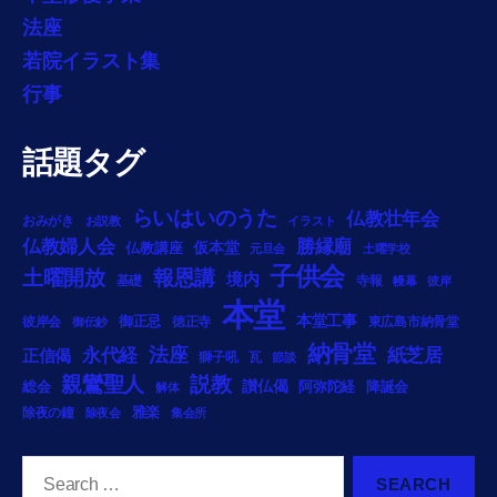
法座
若院イラスト集
行事
話題タグ
らいはいのうた
仏教壮年会
おみがき
お説教
イラスト
勝縁廟
仏教婦人会
仏教講座
仮本堂
元旦会
土曜学校
子供会
土曜開放
報恩講
境内
基礎
寺報
幔幕
彼岸
本堂
本堂工事
御正忌
彼岸会
徳正寺
東広島市納骨堂
御伝鈔
納骨堂
法座
永代経
紙芝居
正信偈
獅子吼
瓦
節談
説教
親鸞聖人
総会
讃仏偈
阿弥陀経
降誕会
解体
雅楽
除夜の鐘
除夜会
集会所
Search
for: