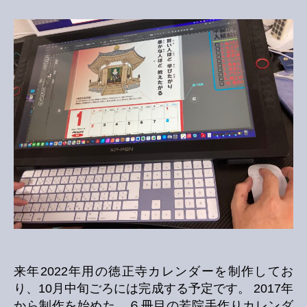
徳
正
寺
カ
レ
ン
ダ
ー
を
制
作
中
へ
の
来年2022年用の徳正寺カレンダーを制作してお
り、10月中旬ごろには完成する予定です。 2017年
から制作を始めた、６冊目の若院手作りカレンダ