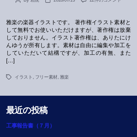
Post
Post
楽
author
date
楽
器
雅楽の楽器イラストです。 著作権イラスト素材と
イ
して無料でお使いいただけますが、著作権は放棄
ラ
しておりません。イラスト著作権は、ありたにけ
ス
んゆうが所有します。素材は自由に編集や加工を
ト
していただいて結構ですが、加工の有無、また
へ
[…]
の
イラスト
,
フリー素材
,
雅楽
Tags
最近の投稿
工事報告書（７月）