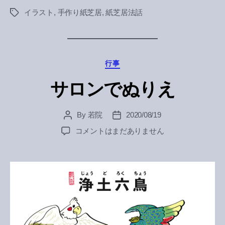
イラスト
,
手作り紙芝居
,
紙芝居法話
Tags
Categories
行事
サロンでぬりえ
By
若院
2020/08/19
Post
Post
author
date
サ
コメントはまだありません
ロ
ン
で
ぬ
り
え
へ
の