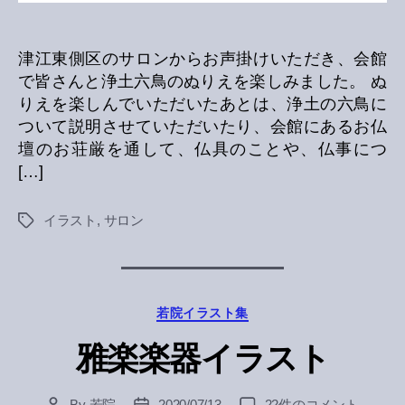
津江東側区のサロンからお声掛けいただき、会館
で皆さんと浄土六鳥のぬりえを楽しみました。 ぬ
りえを楽しんでいただいたあとは、浄土の六鳥に
ついて説明させていただいたり、会館にあるお仏
壇のお荘厳を通して、仏具のことや、仏事につ
[…]
イラスト
,
サロン
Tags
Categories
若院イラスト集
雅楽楽器イラスト
雅
By
若院
2020/07/13
22件のコメント