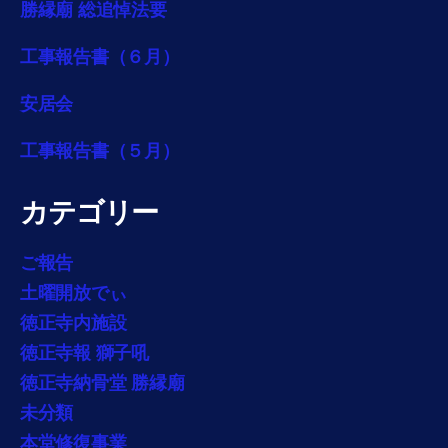
勝縁廟 総追悼法要
工事報告書（６月）
安居会
工事報告書（５月）
カテゴリー
ご報告
土曜開放でぃ
徳正寺内施設
徳正寺報 獅子吼
徳正寺納骨堂 勝縁廟
未分類
本堂修復事業