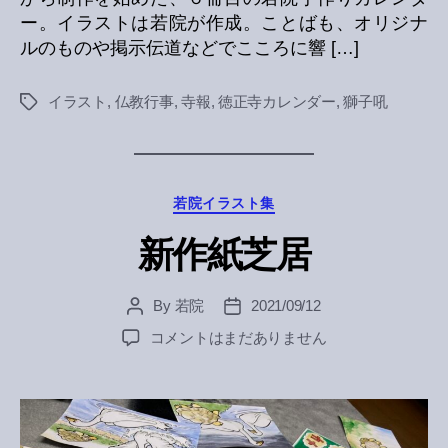
ー。イラストは若院が作成。ことばも、オリジナ
ルのものや掲示伝道などでこころに響 […]
イラスト
,
仏教行事
,
寺報
,
徳正寺カレンダー
,
獅子吼
Tags
Categories
若院イラスト集
新作紙芝居
By
若院
2021/09/12
Post
Post
author
date
新
コメントはまだありません
作
紙
芝
居
へ