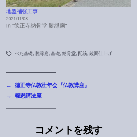
地盤補強工事
2021/11/03
In "徳正寺納骨堂 勝縁廟"
べた基礎
,
勝縁廟
,
基礎
,
納骨堂
,
配筋
,
鏡面仕上げ
Tags
←
徳正寺仏教壮年会『仏教講座』
→
報恩講法座
コメントを残す