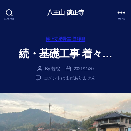
八王山 徳正寺
Search
Menu
Categories
徳正寺納骨堂 勝縁廟
続・基礎工事 着々…
By
若院
2021/11/30
Post
Post
author
date
続・
コメントはまだありません
基
礎
工
事
着々
…
へ
の