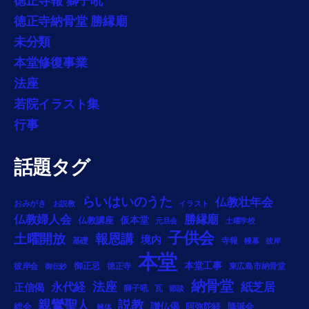
徳正寺報 獅子吼
徳正寺納骨堂 勝縁廟
未分類
本堂修復事業
法座
若院イラスト集
行事
話題タグ
らいはいのうた
仏教壮年会
おみがき
お説教
イラスト
勝縁廟
仏教婦人会
仏教講座
仮本堂
元旦会
土曜学校
子供会
土曜開放
報恩講
境内
基礎
寺報
幔幕
彼岸
本堂
本堂工事
御正忌
彼岸会
徳正寺
東広島市納骨堂
御伝鈔
納骨堂
法座
永代経
紙芝居
正信偈
獅子吼
瓦
節談
説教
親鸞聖人
総会
讃仏偈
阿弥陀経
降誕会
解体