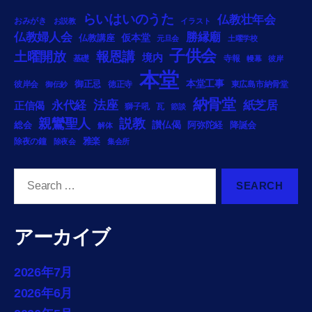
らいはいのうた
仏教壮年会
おみがき
お説教
イラスト
勝縁廟
仏教婦人会
仏教講座
仮本堂
元旦会
土曜学校
子供会
土曜開放
報恩講
境内
基礎
寺報
幔幕
彼岸
本堂
御正忌
本堂工事
彼岸会
徳正寺
東広島市納骨堂
御伝鈔
納骨堂
法座
永代経
紙芝居
正信偈
獅子吼
瓦
節談
説教
親鸞聖人
総会
讃仏偈
阿弥陀経
降誕会
解体
雅楽
除夜の鐘
除夜会
集会所
Search
for:
アーカイブ
2026年7月
2026年6月