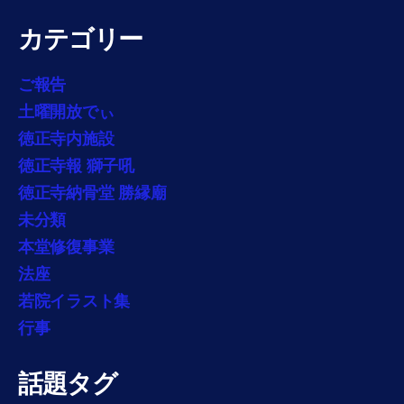
カテゴリー
ご報告
土曜開放でぃ
徳正寺内施設
徳正寺報 獅子吼
徳正寺納骨堂 勝縁廟
未分類
本堂修復事業
法座
若院イラスト集
行事
話題タグ