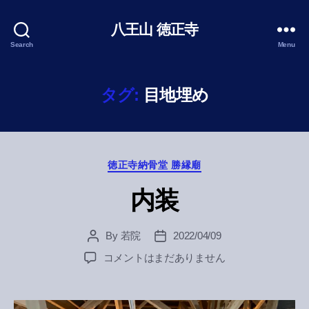
八王山 徳正寺
Search
Menu
タグ:
目地埋め
Categories
徳正寺納骨堂 勝縁廟
内装
By
若院
2022/04/09
Post
Post
author
date
内
コメントはまだありません
装
へ
の