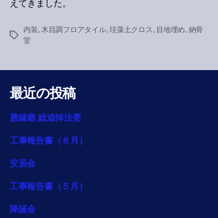
えてきました。
内装
,
木目調フロアタイル
,
珪藻土クロス
,
目地埋め
,
納骨
Tags
堂
最近の投稿
勝縁廟 総追悼法要
工事報告書（６月）
安居会
工事報告書（５月）
降誕会